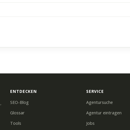
ENTDECKEN
SERVICE
SEO-Blog
Agentursuche
,
Glossar
Agentur eintragen
Tools
Jobs