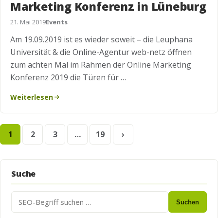
Marketing Konferenz in Lüneburg
21. Mai 2019
Events
Am 19.09.2019 ist es wieder soweit – die Leuphana
Universität & die Online-Agentur web-netz öffnen
zum achten Mal im Rahmen der Online Marketing
Konferenz 2019 die Türen für …
Weiterlesen
Seitennummerierung
1
2
3
…
19
›
der
Beiträge
Suche
Suchen
Suchen
nach: