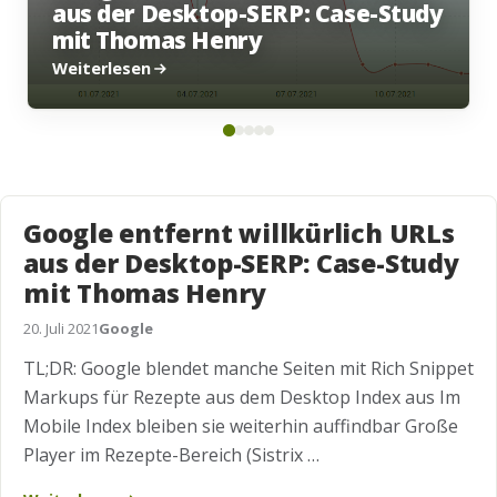
sktop-SERP: Case-Study
Google Update fi
 Henry
Emojis raus
Weiterlesen
Google entfernt willkürlich URLs
aus der Desktop-SERP: Case-Study
mit Thomas Henry
20. Juli 2021
Google
TL;DR: Google blendet manche Seiten mit Rich Snippet
Markups für Rezepte aus dem Desktop Index aus Im
Mobile Index bleiben sie weiterhin auffindbar Große
Player im Rezepte-Bereich (Sistrix …