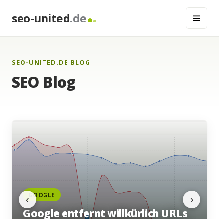
seo-united
.de
SEO-UNITED.DE BLOG
SEO Blog
‹
›
GOOGLE
ernt willkürlich URLs