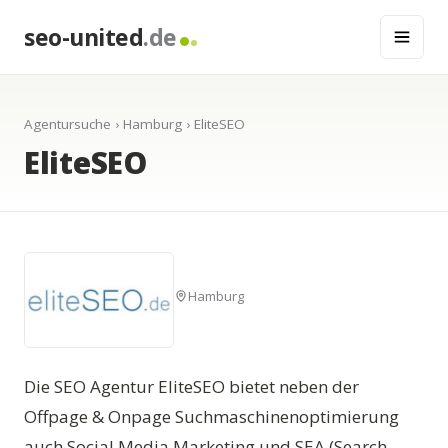
seo-united
.de
Agentursuche
›
Hamburg
› EliteSEO
EliteSEO
Hamburg
Die SEO Agentur EliteSEO bietet neben der
Offpage & Onpage Suchmaschinenoptimierung
auch Social Media Marketing und SEA (Search