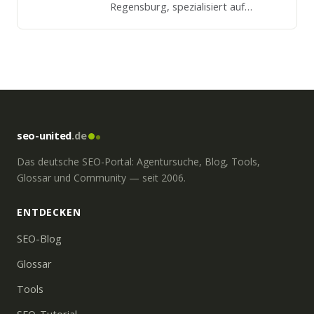
Regensburg, spezialisiert auf
Shopsysteme, SEO, SEM und
individuelle Webauftritte.
seo-united
.de
Das deutsche SEO-Portal: Agentursuche, Blog, Tools,
Glossar und Community — seit 2006.
ENTDECKEN
SEO-Blog
Glossar
Tools