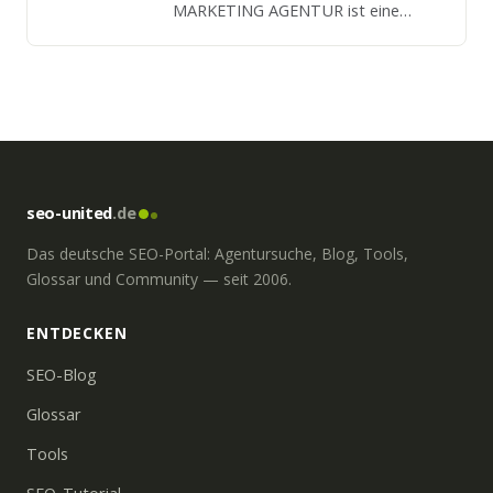
MARKETING AGENTUR ist eine
Spezialagentur für Online Marketing,
Indextraffic,
Suchmaschinenoptimierung und
Suchmaschinenmarketing.
seo-united
.de
Das deutsche SEO-Portal: Agentursuche, Blog, Tools,
Glossar und Community — seit 2006.
ENTDECKEN
SEO-Blog
Glossar
Tools