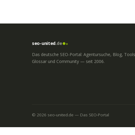
seo-united
.de
Das deutsche SEO-Portal: Agentursuche, Blog, Tools
Glossar und Community — seit 2006.
© 2026 seo-united.de — Das SEO-Portal