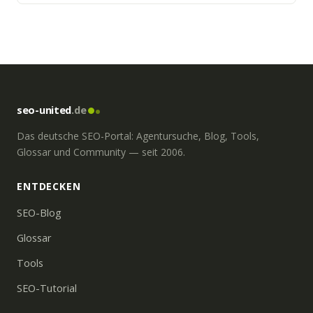
es darum, zum richtigen Zeitpunkt
am richtigen Ort zu sein-auch im
Web! Wir von Byte planen …
seo-united
.de
Das deutsche SEO-Portal: Agentursuche, Blog, Tools,
Glossar und Community — seit 2006.
ENTDECKEN
SEO-Blog
Glossar
Tools
SEO-Tutorial