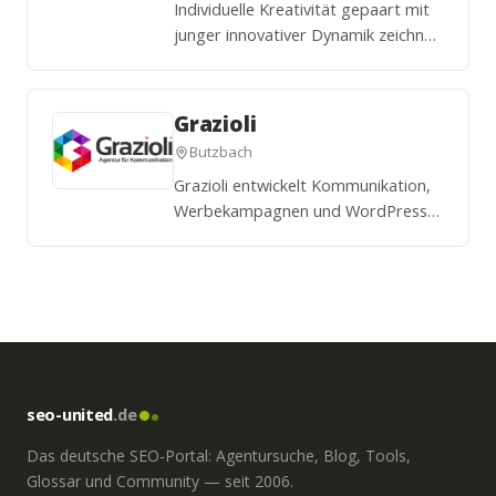
Individuelle Kreativität gepaart mit
junger innovativer Dynamik zeichnet
uns als Medienagentur aus.Sie
suchen einen Partner der aus Ihren
Visionen und Wünschen einen
Grazioli
Werbeauftritt nach Maß gestaltet?
Butzbach
…
Grazioli entwickelt Kommunikation,
Werbekampagnen und WordPress
Websites mit einfachen, klaren und
prägnanten Botschaften. Für
Kleinunternehmen, Freiberufler,
Handwerksbetriebe und den
Mittelstand. Wenn Sie also auf der
Suche …
seo-united
.de
Das deutsche SEO-Portal: Agentursuche, Blog, Tools,
Glossar und Community — seit 2006.