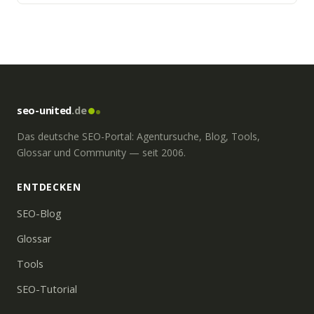
Internetprogrammierung,
Suchmaschinenoptimierung sowie
Gestaltung und Druck von
Printmedien.
seo-united
.de
Das deutsche SEO-Portal: Agentursuche, Blog, Tools,
Glossar und Community — seit 2006.
ENTDECKEN
SEO-Blog
Glossar
Tools
SEO-Tutorial