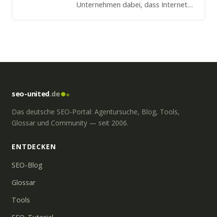
Unternehmen dabei, dass Internet
als strategische Plattform und
Vertriebskanal zu nutzen.
seo-united
.de
Das deutsche SEO-Portal: Agentursuche, Blog, Tools,
Glossar und Community — seit 2006.
ENTDECKEN
SEO-Blog
Glossar
Tools