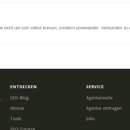
die nicht um sich selbst kreisen, sondern umeinander. Verbunden z
ENTDECKEN
SERVICE
SEO-Blog
Agentursuche
,
Glossar
Agentur eintragen
Tools
Jobs
SEO-Tutorial