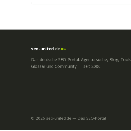
seo-united
.de
Das deutsche SEO-Portal: Agentursuche, Blog, Tools
Glossar und Community — seit 2006.
© 2026 seo-united.de — Das SEO-Portal