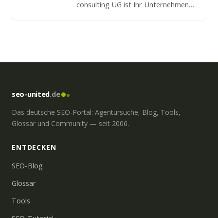
consulting UG ist Ihr Unternehmen
für den strategischen und
nachhaltigen Einsatz von Online
Marketing und digitaler
Kommunikation.
seo-united
.de
Das deutsche SEO-Portal: Agentursuche, Blog, Tools,
Glossar und Community — seit 2006.
ENTDECKEN
SEO-Blog
Glossar
Tools