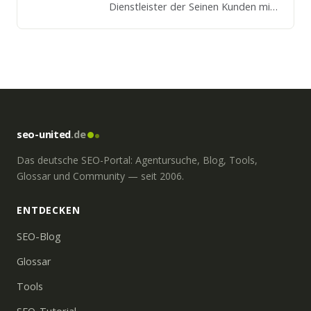
Dienstleister der Seinen Kunden mit
umfangreichen SEO-Wissen zur Seite
steht.
seo-united
.de
Das deutsche SEO-Portal: Agentursuche, Blog, Tools,
Glossar und Community — seit 2006.
ENTDECKEN
SEO-Blog
Glossar
Tools