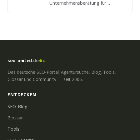
Unternehmensberatung für
Digitalisierung im Vertrieb. Erledigt
aber auch selber Onpage und
Offpage SEO Maßnahmen.
seo-united
.de
Das deutsche SEO-Portal: Agentursuche, Blog, Tools,
Glossar und Community — seit 2006.
ENTDECKEN
SEO-Blog
Glossar
Tools