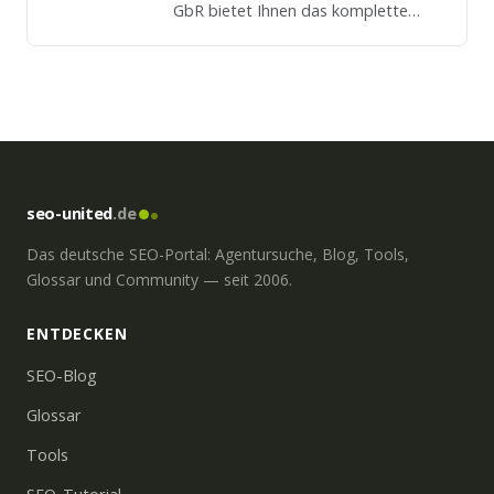
GbR bietet Ihnen das komplette
Spektrum von der Erstberatung
über Konzeption, Durchführung und
Erfolgsstrategien.
seo-united
.de
Das deutsche SEO-Portal: Agentursuche, Blog, Tools,
Glossar und Community — seit 2006.
ENTDECKEN
SEO-Blog
Glossar
Tools