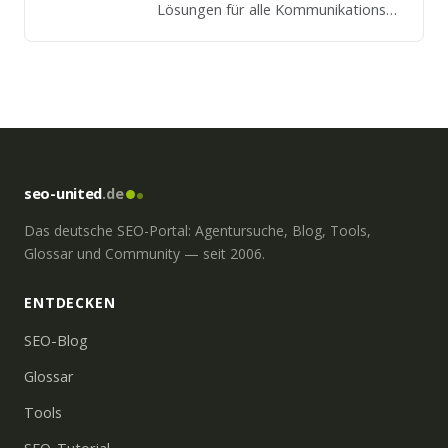
Lösungen für alle Kommunikations
und Marketingdisziplinen. Wir
betreuen Startups,
Kapitalgesellschaften und global
Player.
seo-united
.de
Das deutsche SEO-Portal: Agentursuche, Blog, Tools,
Glossar und Community — seit 2006.
ENTDECKEN
SEO-Blog
Glossar
Tools