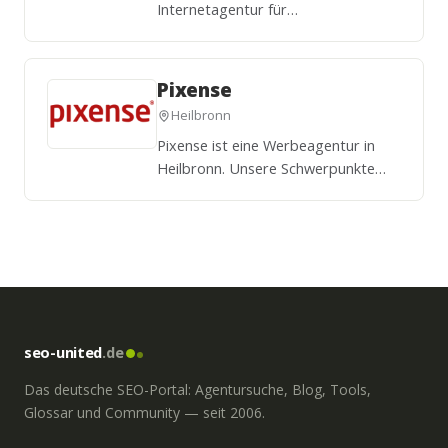
Internetagentur für
Gravitationsmarketing. Wir erstellen
gut konvertierende Webseiten &
Shops und bringen Sie ganz nach
Pixense
oben.
Heilbronn
Pixense ist eine Werbeagentur in
Heilbronn. Unsere Schwerpunkte
sind Webdesign, Social Media,
Printmedien sowie SEO.
seo-united
.de
Das deutsche SEO-Portal: Agentursuche, Blog, Tools,
Glossar und Community — seit 2006.