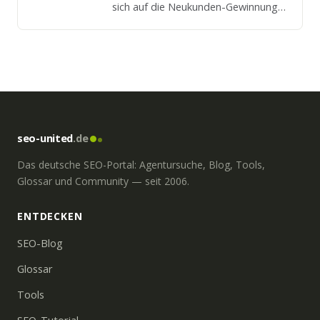
sich auf die Neukunden-Gewinnung
im Internet spezialisiert und hilft
mittelständischen Unternehmen und
Online-Händlern, sich im Web
optimal zu präsentieren. Neben …
seo-united
.de
Das deutsche SEO-Portal: Agentursuche, Blog, Tools,
Glossar und Community — seit 2006.
ENTDECKEN
SEO-Blog
Glossar
Tools