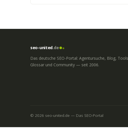
seo-united
.de
Das deutsche SEO-Portal: Agentursuche, Blog, Tools
Glossar und Community — seit 2006.
© 2026 seo-united.de — Das SEO-Portal