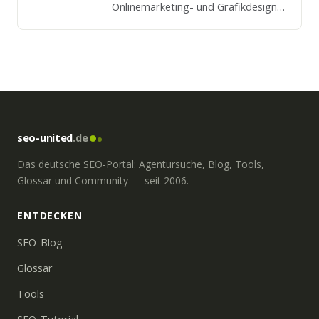
Onlinemarketing- und Grafikdesign-
Lösungen ganz nach Ihren
individuellen Wünschen und
Anforderungen.
seo-united
.de
Das deutsche SEO-Portal: Agentursuche, Blog, Tools,
Glossar und Community — seit 2006.
ENTDECKEN
SEO-Blog
Glossar
Tools