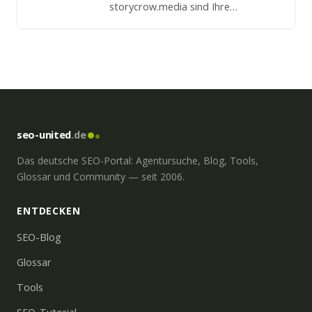
storycrow.media sind Ihre
Marketing-Pros aus dem
Schwarzwald.
seo-united
.de
Das deutsche SEO-Portal: Agentursuche, Blog, Tools,
Glossar und Community — seit 2006.
ENTDECKEN
SEO-Blog
Glossar
Tools