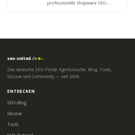
professionelle Shopware SEO-
Agentur stehen wir Ihnen in allen
Belangen des Online Marketings zur
Verfügung.
seo-united
.de
Das deutsche SEO-Portal: Agentursuche, Blog, Tools,
Glossar und Community — seit 2006.
ENTDECKEN
SEO-Blog
Glossar
Tools