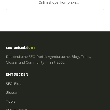
Onlineshops, komplexe
Webanwendungen, Apps,
Programme und noch viel mehr.
seo-united
.de
Das deutsche SEO-Portal: Agentursuche, Blog, Tools,
Glossar und Community — seit 2006.
ENTDECKEN
SEO-Blog
Glossar
Tools