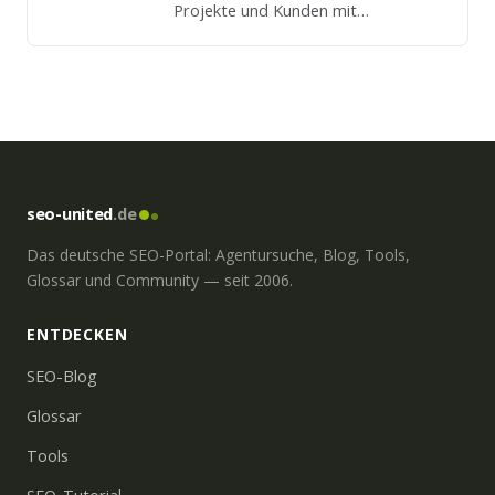
Projekte und Kunden mit
Schwerpunkt auf SEO. Persönliche
Beratung vom Geschäftsführer.
seo-united
.de
Das deutsche SEO-Portal: Agentursuche, Blog, Tools,
Glossar und Community — seit 2006.
ENTDECKEN
SEO-Blog
Glossar
Tools