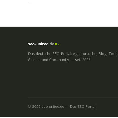
seo-united
.de
Das deutsche SEO-Portal: Agentursuche, Blog, Tools
Glossar und Community — seit 2006.
© 2026 seo-united.de — Das SEO-Portal