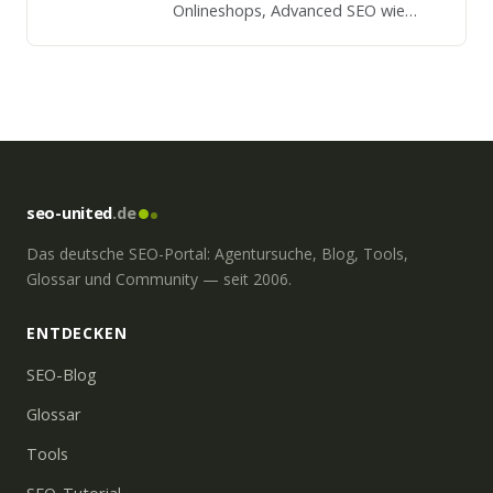
Onlineshops, Advanced SEO wie
Linkaufbau, Search Ranking
Strategien, Linkanalyse (auch von
Mitbewerbern). Weitere
Kompetenzen sind AdWords, Social
Media Management, Facebook Ads.
Alle …
seo-united
.de
Das deutsche SEO-Portal: Agentursuche, Blog, Tools,
Glossar und Community — seit 2006.
ENTDECKEN
SEO-Blog
Glossar
Tools