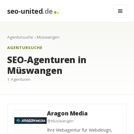
seo-united
.de
Agentursuche
› Müswangen
AGENTURSUCHE
SEO-Agenturen in
Müswangen
1 Agenturen
Aragon Media
Müswangen
Ihre Webagentur für Webdesign,