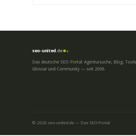
seo-united
.de
Das deutsche SEO-Portal: Agentursuche, Blog, Tools
Glossar und Community — seit 2006.
© 2026 seo-united.de — Das SEO-Portal