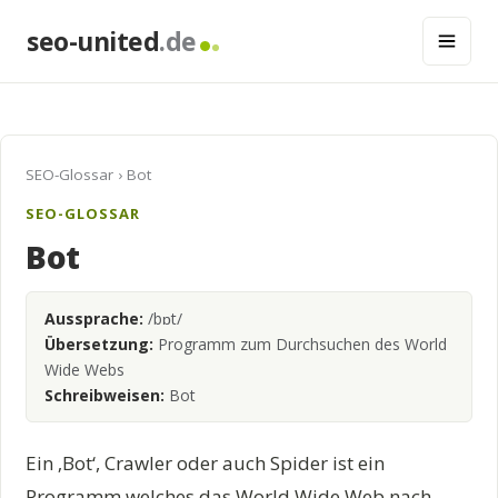
seo-united
.de
SEO-Glossar
› Bot
SEO-GLOSSAR
Bot
Aussprache:
/bɒt/
Übersetzung:
Programm zum Durchsuchen des World
Wide Webs
Schreibweisen:
Bot
Ein ‚Bot‘, Crawler oder auch Spider ist ein
Programm welches das World Wide Web nach