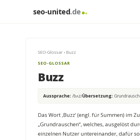
seo-united
.de
SEO-Glossar
› Buzz
SEO-GLOSSAR
Buzz
Aussprache:
/bʌz/
Übersetzung:
Grundrausche
Das Wort ‚Buzz‘ (engl. für Summen) im Z
„Grundrauschen“, welches, ausgelöst du
einzelnen Nutzer untereinander, dafür sor