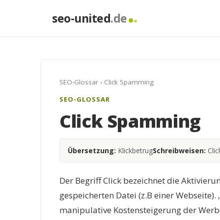
seo-united
.de
SEO-Glossar
› Click Spamming
SEO-GLOSSAR
Click Spamming
Übersetzung:
Klickbetrug
Schreibweisen:
Cli
Der Begriff Click bezeichnet die Aktivieru
gespeicherten Datei (z.B einer Webseite).
manipulative Kostensteigerung der Werb