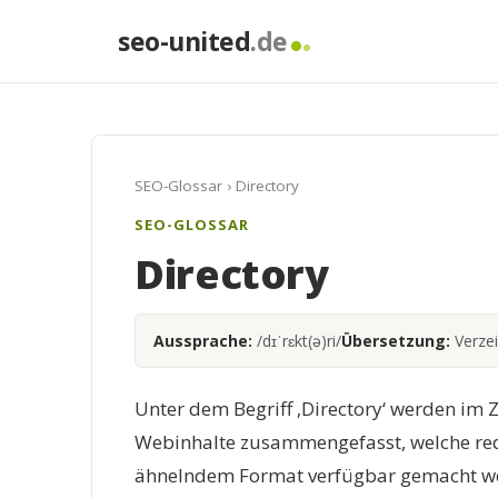
seo-united
.de
SEO-Glossar
› Directory
SEO-GLOSSAR
Directory
Aussprache:
/dɪˈrɛkt(ə)ri/
Übersetzung:
Verzei
Unter dem Begriff ‚Directory‘ werden i
Webinhalte zusammengefasst, welche redak
ähnelndem Format verfügbar gemacht wer