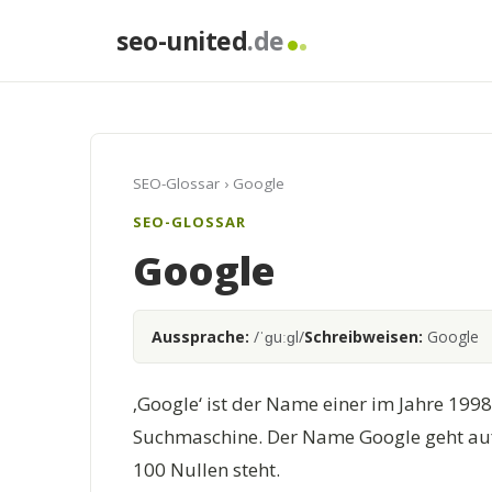
seo-united
.de
SEO-Glossar
› Google
SEO-GLOSSAR
Google
Aussprache:
/ˈɡuːɡl/
Schreibweisen:
Google
‚Google‘ ist der Name einer im Jahre 1998
Suchmaschine. Der Name Google geht auf 
100 Nullen steht.