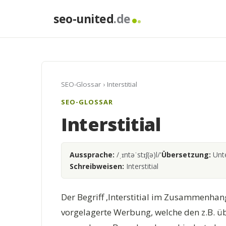
seo-united
.de
SEO-Glossar
› Interstitial
SEO-GLOSSAR
Interstitial
Aussprache:
/ˌɪntəˈstɪʃ(ə)l/'
Übersetzung:
Unte
Schreibweisen:
Interstitial
Der Begriff ‚Interstitial im Zusammenhan
vorgelagerte Werbung, welche den z.B. ü