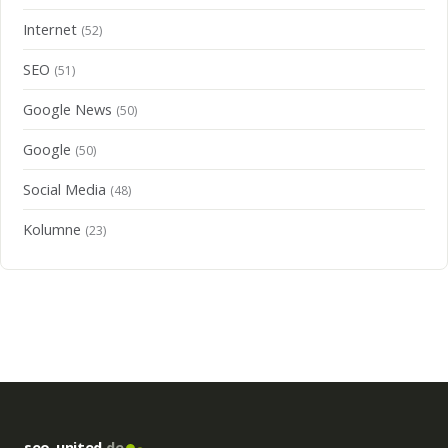
Internet
(52)
SEO
(51)
Google News
(50)
Google
(50)
Social Media
(48)
Kolumne
(23)
seo-united
.de