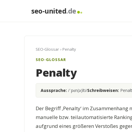
seo-united
.de
SEO-Glossar
› Penalty
SEO-GLOSSAR
Penalty
Aussprache:
/ˈpɛn(ə)lti/
Schreibweisen:
Penal
Der Begriff ‚Penalty‘ im Zusammenhang m
manuelle bzw. teilautomatisierte Rankin
aufgrund eines größeren Verstoßes gegen