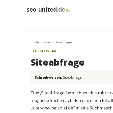
seo-united
.de
SEO-Glossar
› Siteabfrage
SEO-GLOSSAR
Siteabfrage
Schreibweisen:
Siteabfrage
Eine ‚Siteabfrage‘ bezeichnet eine mittle
mögliche Suche nach den einzelnen Inhal
„site:www.beispiel.de“ in eine Suchmasch