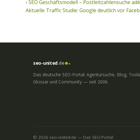
Beitragsnavigation
‹ SEO Geschäftsmodell – Postleitzahlensuche adé
Aktuelle Traffic Studie: Google deutlich vor Face
seo-united
.de
Das deutsche SEO-Portal: Agentursuche, Blog, Tools
Glossar und Community — seit 2006.
© 2026 seo-united.de — Das SEO-Portal