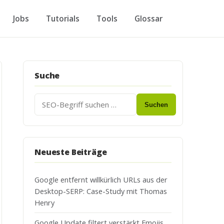
Jobs
Tutorials
Tools
Glossar
Suche
Suchen
Suchen
nach:
Neueste Beiträge
Google entfernt willkürlich URLs aus der
Desktop-SERP: Case-Study mit Thomas
Henry
Google Update filtert verstärkt Emojis